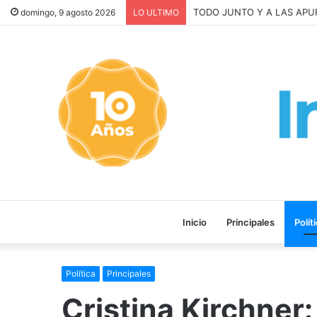
La INFLACIÓN de CABA se D
domingo, 9 agosto 2026
LO ULTIMO
Inicio
Principales
Polít
Política
Principales
Cristina Kirchner