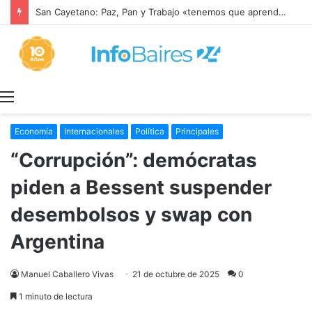
San Cayetano: Paz, Pan y Trabajo «tenemos que aprender a dialogar y a tratarnos bien» Mons. García Cuerva
Menú
Economía
Internacionales
Política
Principales
“Corrupción”: demócratas
piden a Bessent suspender
desembolsos y swap con
Argentina
Manuel Caballero Vivas
21 de octubre de 2025
0
1 minuto de lectura