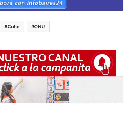
Cuba
ONU