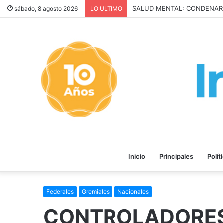
San Cayetano: Paz, Pan y Tr
sábado, 8 agosto 2026
LO ULTIMO
Inicio
Principales
Polít
Federales
Gremiales
Nacionales
CONTROLADORES