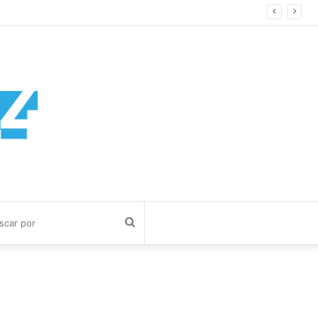
ía Cuerva
Buscar
por