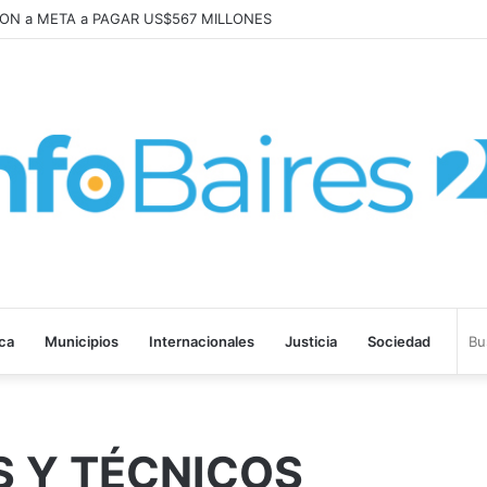
abajo «tenemos que aprender a dialogar y a tratarnos bien» Mons. Garc
ica
Municipios
Internacionales
Justicia
Sociedad
 Y TÉCNICOS