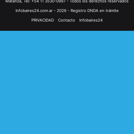
Matanza, Tel: +54 11 3530-0997 - Todos los derechos reservados
Infobaires24.com.ar - 2026 - Registro DNDA en trámite
PRIVACIDAD
Contacto
Infobaires24