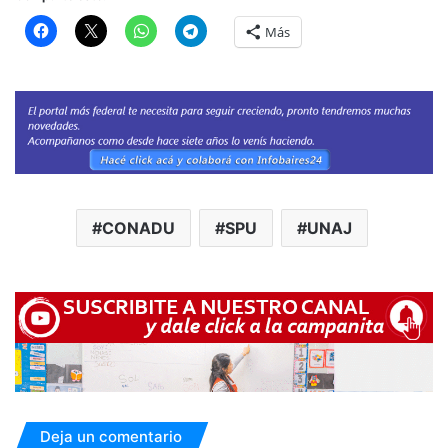
Más
CONADU
SPU
UNAJ
Deja un comentario