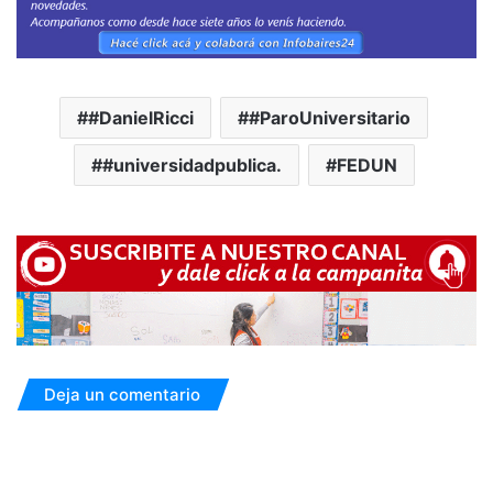
#DanielRicci
#ParoUniversitario
#universidadpublica.
FEDUN
Deja un comentario