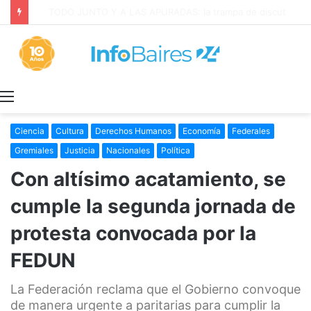
La INFLACIÓN de CABA se DISPARÓ al 2,9% en JULIO: 19,4% en 2026
Menú
Ciencia
Cultura
Derechos Humanos
Economía
Federales
Gremiales
Justicia
Nacionales
Política
Con altísimo acatamiento, se
cumple la segunda jornada de
protesta convocada por la
FEDUN
La Federación reclama que el Gobierno convoque
de manera urgente a paritarias para cumplir la