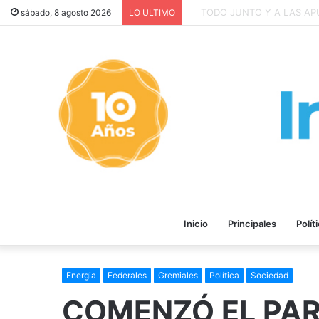
La INFLACIÓN de CABA se DI
sábado, 8 agosto 2026
LO ULTIMO
Inicio
Principales
Polít
Energia
Federales
Gremiales
Política
Sociedad
COMENZÓ EL PAR