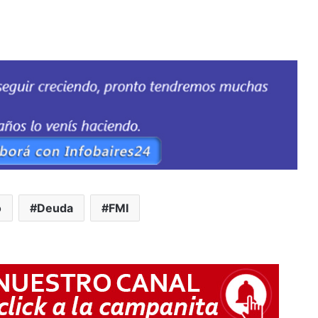
o
Deuda
FMI