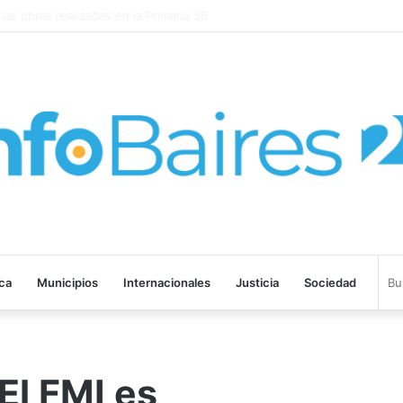
EGADO DE SANGRE” SE ESTRENARÁ EN PRIME VIDEO
ica
Municipios
Internacionales
Justicia
Sociedad
El FMI es