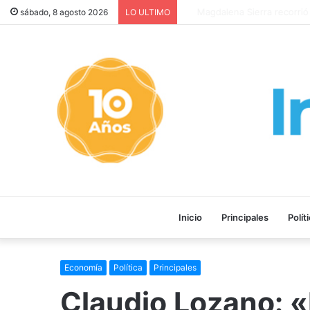
LA PELÍCULA “MALVINAS: L
sábado, 8 agosto 2026
LO ULTIMO
Inicio
Principales
Polít
Economía
Política
Principales
Claudio Lozano: «