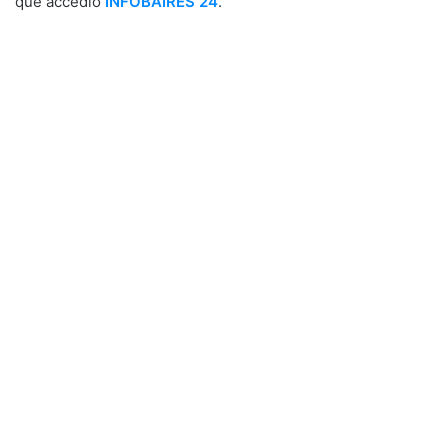
que accedió
INFOBAIRES 24
.