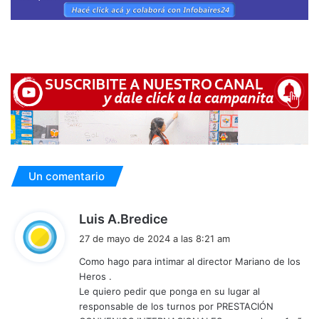
Un comentario
d
Luis A.Bredice
i
27 de mayo de 2024 a las 8:21 am
c
Como hago para intimar al director Mariano de los
e
Heros .
:
Le quiero pedir que ponga en su lugar al
responsable de los turnos por PRESTACIÓN