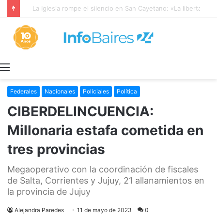
La Iglesia rompe el silencio en San Cayetano: «La libertad económica no puede ser absoluta»
Menú
Federales
Nacionales
Policiales
Política
CIBERDELINCUENCIA:
Millonaria estafa cometida en
tres provincias
Megaoperativo con la coordinación de fiscales
de Salta, Corrientes y Jujuy, 21 allanamientos en
la provincia de Jujuy
Alejandra Paredes
11 de mayo de 2023
0