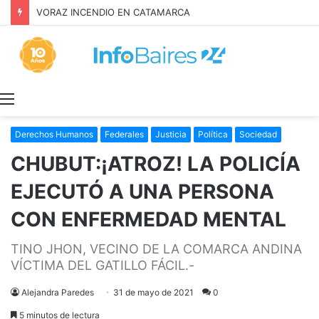
Inquilinos alertan por la Ley de Propiedad Privada
Menú
Derechos Humanos
Federales
Justicia
Política
Sociedad
CHUBUT:¡ATROZ! LA POLICÍA
EJECUTÓ A UNA PERSONA
CON ENFERMEDAD MENTAL
TINO JHON, VECINO DE LA COMARCA ANDINA
VÍCTIMA DEL GATILLO FÁCIL.-
Alejandra Paredes
31 de mayo de 2021
0
5 minutos de lectura