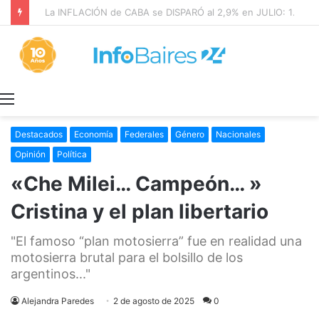
La INFLACIÓN de CABA se DISPARÓ al 2,9% en JULIO: 19,4% en 2026
Menú
Destacados
Economía
Federales
Género
Nacionales
Opinión
Política
«Che Milei… Campeón… »
Cristina y el plan libertario
"El famoso “plan motosierra” fue en realidad una
motosierra brutal para el bolsillo de los
argentinos..."
Alejandra Paredes
2 de agosto de 2025
0