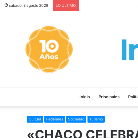
La INFLACIÓN de CABA se DI
sábado, 8 agosto 2026
LO ULTIMO
Inicio
Principales
Polít
Cultura
Federales
Sociedad
Turismo
«CHACO CELEBRA