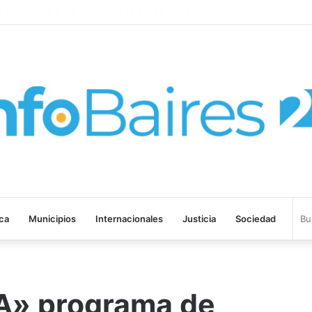
SPARÓ al 2,9% en JULIO: 19,4% en 2026
ica
Municipios
Internacionales
Justicia
Sociedad
» programa de