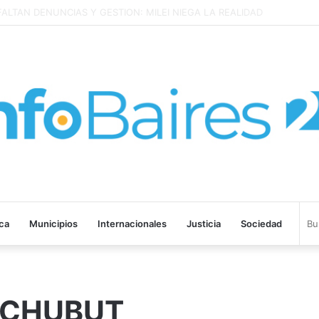
n Marcos Paz y Las Heras
ica
Municipios
Internacionales
Justicia
Sociedad
 CHUBUT