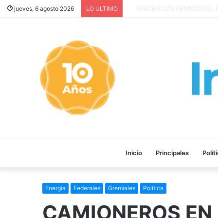
Anillo digital de seguridad e
jueves, 6 agosto 2026
LO ULTIMO
Inicio
Principales
Polít
Energia
Federales
Gremiales
Política
CAMIONEROS EN