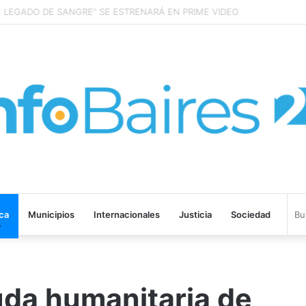
LEGADO DE SANGRE” SE ESTRENARÁ EN PRIME VIDEO
ica
Municipios
Internacionales
Justicia
Sociedad
uda humanitaria de