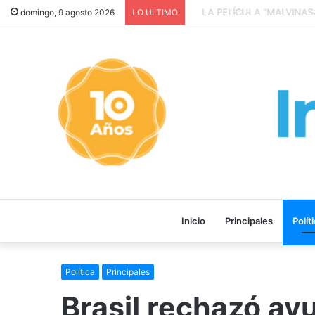
LA PELÍCULA “MALVINAS: 
domingo, 9 agosto 2026
LO ULTIMO
Inicio
Principales
Polít
Política
Principales
Brasil rechazó ay