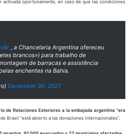
er activada oportunamente, en caso de que las condiciones
vBr
, a Chancelaria Argentina ofereceu
etes brancos») para trabalho de
 montagem de barracas e assistência
pelas enchentes na Bahia.
ro)
December 30, 2021
rio de Relaciones Exteriores a la embajada argentina “era
e Brasil “está abierto a las donaciones internacionales”.
25 muertos, 91.000 evacuados y 72 municipios
afectados.