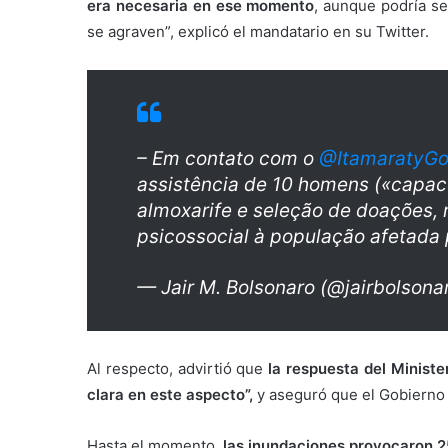
era necesaria en ese momento
, aunque podría s
se agraven”, explicó el mandatario en su Twitter.
– Em contato com o
@ItamaratyGo
assistência de 10 homens («capac
almoxarife e seleção de doações,
psicossocial à população afetada 
— Jair M. Bolsonaro (@jairbolsona
Al respecto, advirtió que
la respuesta del Ministe
clara en este aspecto”,
y aseguró que el Gobierno d
Hasta el momento
, las inundaciones provocaron 