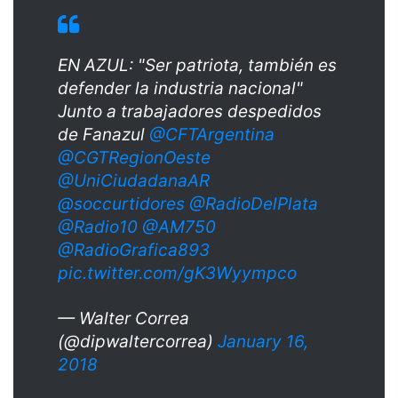
EN AZUL: "Ser patriota, también es
defender la industria nacional"
Junto a trabajadores despedidos
de Fanazul
@CFTArgentina
@CGTRegionOeste
@UniCiudadanaAR
@soccurtidores
@RadioDelPlata
@Radio10
@AM750
@RadioGrafica893
pic.twitter.com/gK3Wyympco
— Walter Correa
(@dipwaltercorrea)
January 16,
2018