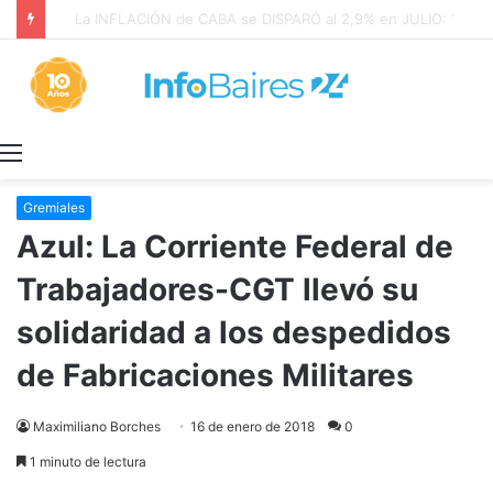
La INFLACIÓN de CABA se DISPARÓ al 2,9% en JULIO: 19,4% en 2026
Menú
Gremiales
Azul: La Corriente Federal de
Trabajadores-CGT llevó su
solidaridad a los despedidos
de Fabricaciones Militares
Maximiliano Borches
16 de enero de 2018
0
1 minuto de lectura