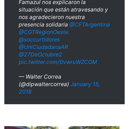
Famazul nos explicaron la
situación que están atravesando y
nos agradecieron nuestra
presencia solidaria
@CFTArgentina
@CGTRegionOeste
@soccurtidores
@UniCiudadanaAR
@27DeOctubre2
pic.twitter.com/0vwruWZCGM
— Walter Correa
(@dipwaltercorrea)
January 15,
2018