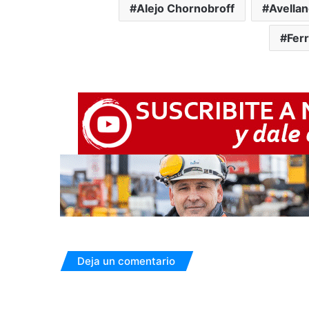
Alejo Chornobroff
Avella
Ferr
Deja un comentario