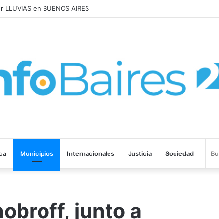
O por LLUVIAS en BUENOS AIRES
ica
Municipios
Internacionales
Justicia
Sociedad
obroff, junto a