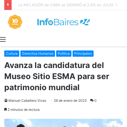
La INFLACIÓN de CABA se DISPARÓ al 2,9% en JULIO: 19,4% en 2026
Menú
Cultura
Derechos Humanos
Política
Principales
Avanza la candidatura del
Museo Sitio ESMA para ser
patrimonio mundial
Manuel Caballero Vivas
26 de enero de 2023
0
2 minutos de lectura