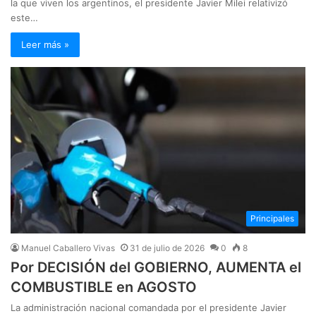
la que viven los argentinos, el presidente Javier Milei relativizó
este…
Leer más »
Principales
Manuel Caballero Vivas
31 de julio de 2026
0
8
Por DECISIÓN del GOBIERNO, AUMENTA el
COMBUSTIBLE en AGOSTO
La administración nacional comandada por el presidente Javier