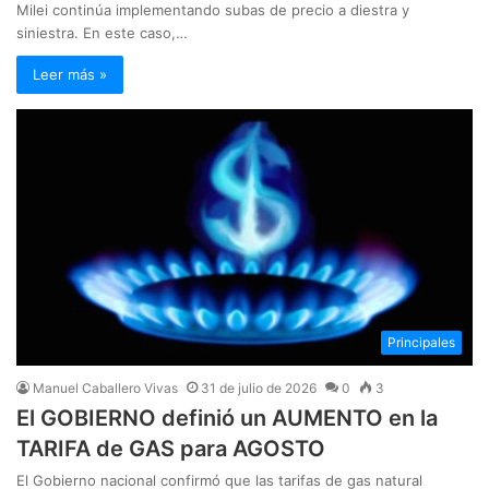
Milei continúa implementando subas de precio a diestra y
siniestra. En este caso,…
Leer más »
Principales
Manuel Caballero Vivas
31 de julio de 2026
0
3
El GOBIERNO definió un AUMENTO en la
TARIFA de GAS para AGOSTO
El Gobierno nacional confirmó que las tarifas de gas natural