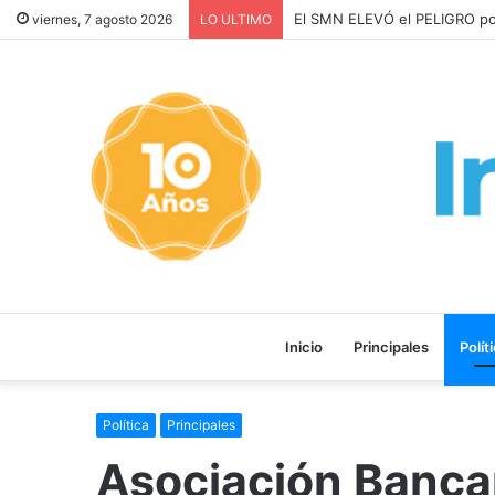
Los ALQUILERES en CABA 
viernes, 7 agosto 2026
LO ULTIMO
Inicio
Principales
Polít
Política
Principales
Asociación Bancari