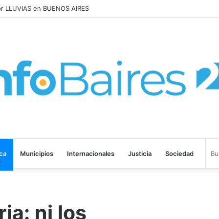
AUMENTARON 1,6% en JULIO: 17,5% en 2026
ica
Municipios
Internacionales
Justicia
Sociedad
a: ni los