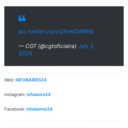
pic.twitter.com/QfmKQWRt8L
— CGT (@cgtoficialra)
July 2,
2026
Web:
INFOBAIRES24
Instagram:
infobaire24
Facebook:
infobaires24
Con información parcial de Agencia NA