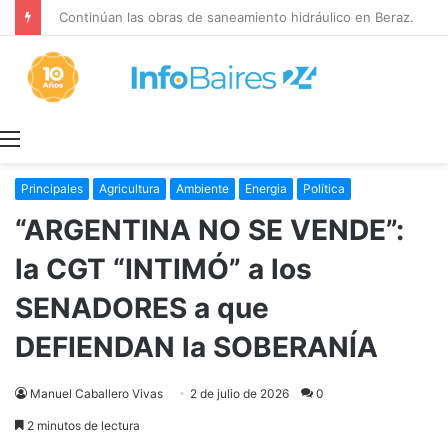
Continúan las obras de saneamiento hidráulico en Berazategui
Menú
Principales
Agricultura
Ambiente
Energia
Política
“ARGENTINA NO SE VENDE”:
la CGT “INTIMÓ” a los
SENADORES a que
DEFIENDAN la SOBERANÍA
Manuel Caballero Vivas
2 de julio de 2026
0
2 minutos de lectura