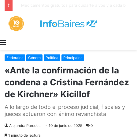
Milei retira el capítulo sobre la Ley de Tierras para salvar el proyecto de Inviolabilidad de la Propiedad Privada
Menú
Federales
Género
Política
Principales
«Ante la confirmación de la
condena a Cristina Fernández
de Kirchner» Kicillof
A lo largo de todo el proceso judicial, fiscales y
jueces actuaron con ánimo revanchista
Alejandra Paredes
10 de junio de 2025
0
1 minuto de lectura