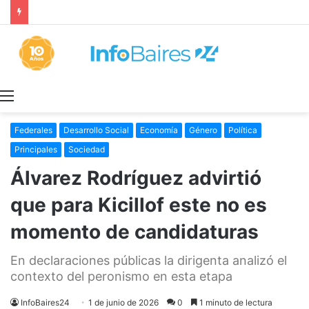
La INFLACIÓN de CABA se DISPARÓ al 2,9% en JULIO: 19,4% en 2026
Menú
Federales
Desarrollo Social
Economía
Género
Política
Principales
Sociedad
Álvarez Rodríguez advirtió
que para Kicillof este no es
momento de candidaturas
En declaraciones públicas la dirigenta analizó el
contexto del peronismo en esta etapa
InfoBaires24
1 de junio de 2026
0
1 minuto de lectura