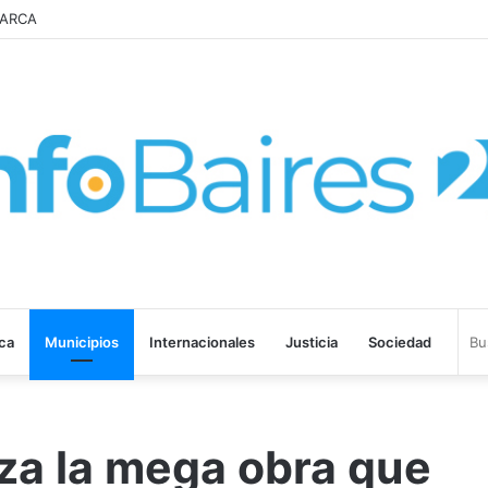
y de Propiedad Privada
ica
Municipios
Internacionales
Justicia
Sociedad
za la mega obra que