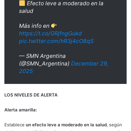
Efecto leve a moderado en la
salud
Más info en
https://t.co/GRjfngGukd
pic.twitter.com/hR3j4cO8qS
— SMN Argentina
(@SMN_Argentina)
December 29,
2025
LOS NIVELES DE ALERTA
Alerta amarilla:
Establece
un efecto leve a moderado en la salud
, según