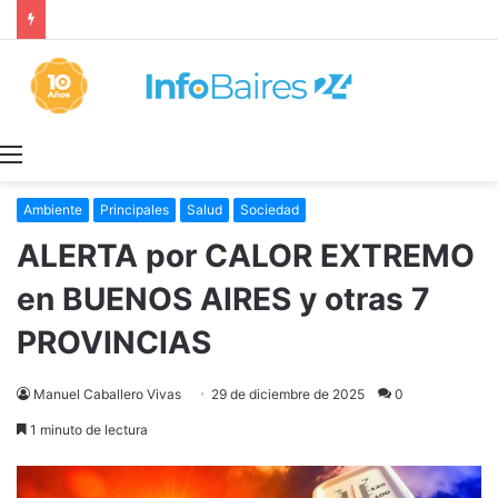
Los ALQUILERES en CABA AUMENTARON 1,6% en JULIO: 17,5% en 2026
Menú
Ambiente
Principales
Salud
Sociedad
ALERTA por CALOR EXTREMO
en BUENOS AIRES y otras 7
PROVINCIAS
Manuel Caballero Vivas
29 de diciembre de 2025
0
1 minuto de lectura