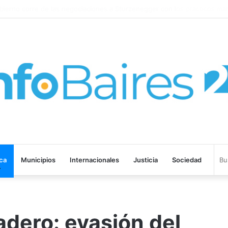
o corre de las negociaciones a Sturzenegger con los prácticos maríti
ica
Municipios
Internacionales
Justicia
Sociedad
dero: evasión del