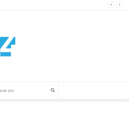
mos
Buscar
por