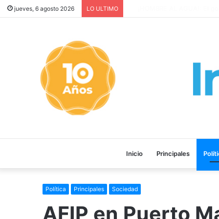
¡HOMBRE AL AGUA!: El gobiern
jueves, 6 agosto 2026
LO ULTIMO
Inicio
Principales
Polít
Política
Principales
Sociedad
AFIP en Puerto Ma