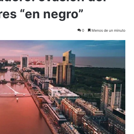
res “en negro”
0
Menos de un minuto