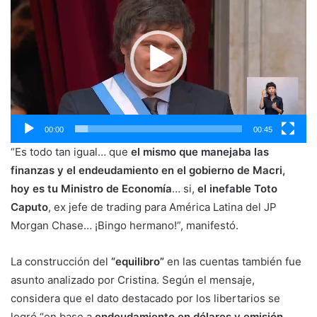
de
vídeo
00:00
00:45
“Es todo tan igual… que
el mismo que manejaba las
finanzas y el endeudamiento en el gobierno de Macri,
hoy es tu Ministro de Economía
… si,
el inefable Toto
Caputo
, ex jefe de trading para América Latina del JP
Morgan Chase… ¡Bingo hermano!”, manifestó.
La construcción del
“equilibro”
en las cuentas también fue
asunto analizado por Cristina. Según el mensaje,
considera que el dato destacado por los libertarios se
logró “en base a
endeudamiento en dólares y emisión