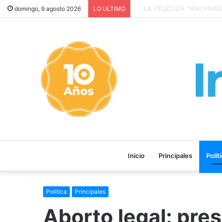
LA PELÍCULA “MALVINAS: 
domingo, 9 agosto 2026
LO ULTIMO
Inicio
Principales
Polít
Política
Principales
Aborto legal: pre