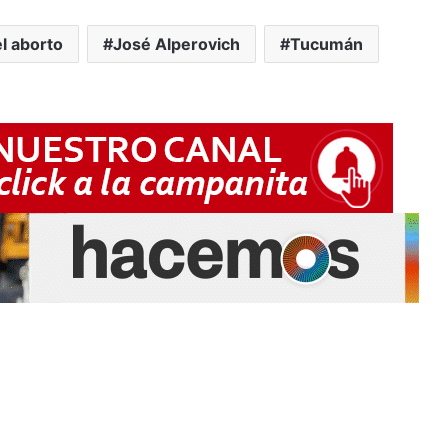
l aborto
José Alperovich
Tucumán