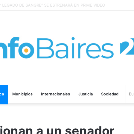
LEGADO DE SANGRE” SE ESTRENARÁ EN PRIME VIDEO
ica
Municipios
Internacionales
Justicia
Sociedad
sionan a un senador