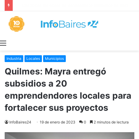
Con solo el DNI o la patente la Provincia lanzó un asistente virtual para consultar infracciones en segundos
Menú
Industria
Locales
Municipios
Quilmes: Mayra entregó
subsidios a 20
emprendendores locales para
fortalecer sus proyectos
InfoBaires24
19 de enero de 2023
0
2 minutos de lectura