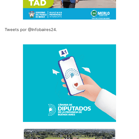
Tweets por @Infobaires24.