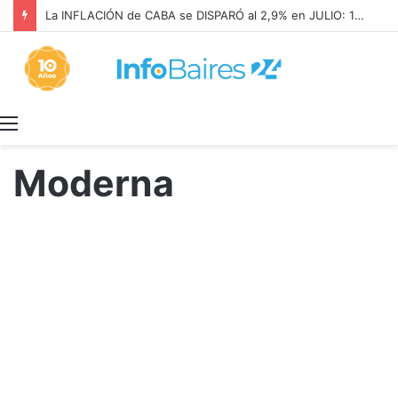
SALUD MENTAL: CONDENARON a META a PAGAR US$567 MILLONES
Menú
Moderna