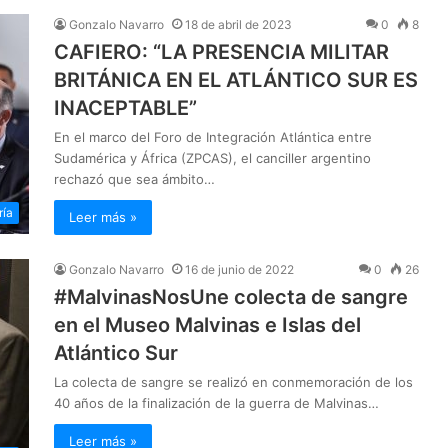
Gonzalo Navarro
18 de abril de 2023
0
8
CAFIERO: “LA PRESENCIA MILITAR
BRITÁNICA EN EL ATLÁNTICO SUR ES
INACEPTABLE”
En el marco del Foro de Integración Atlántica entre
Sudamérica y África (ZPCAS), el canciller argentino
rechazó que sea ámbito…
ría
Leer más »
Gonzalo Navarro
16 de junio de 2022
0
26
#MalvinasNosUne colecta de sangre
en el Museo Malvinas e Islas del
Atlántico Sur
La colecta de sangre se realizó en conmemoración de los
40 años de la finalización de la guerra de Malvinas…
Leer más »