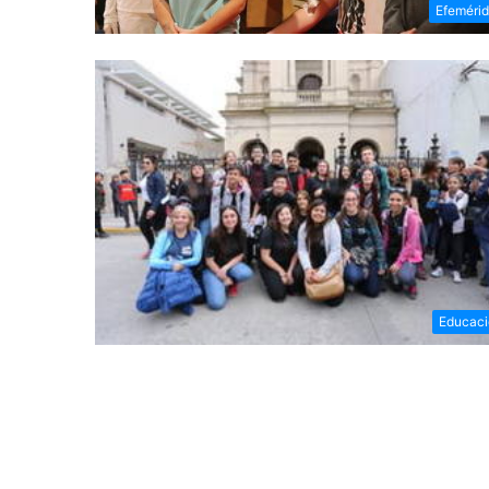
Efeméri
Educaci