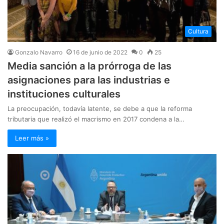
Cultura
Gonzalo Navarro
16 de junio de 2022
0
25
Media sanción a la prórroga de las
asignaciones para las industrias e
instituciones culturales
La preocupación, todavía latente, se debe a que la reforma
tributaria que realizó el macrismo en 2017 condena a la…
Leer más »