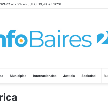
SPARÓ al 2,9% en JULIO: 19,4% en 2026
ica
Municipios
Internacionales
Justicia
Sociedad
rica