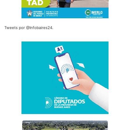
Tweets por @Infobaires24.