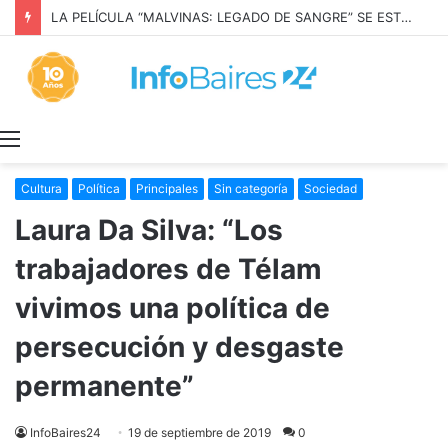
LA PELÍCULA “MALVINAS: LEGADO DE SANGRE” SE ESTRENARÁ EN PRIME VIDEO
Menú
Cultura
Política
Principales
Sin categoría
Sociedad
Laura Da Silva: “Los
trabajadores de Télam
vivimos una política de
persecución y desgaste
permanente”
InfoBaires24
19 de septiembre de 2019
0