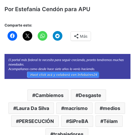
Por Estefanía Cendón para APU
Comparte esto:
Más
Cambiemos
Desgaste
Laura Da Silva
macrismo
medios
PERSECUCIÓN
SiPreBA
Télam
trabajadores