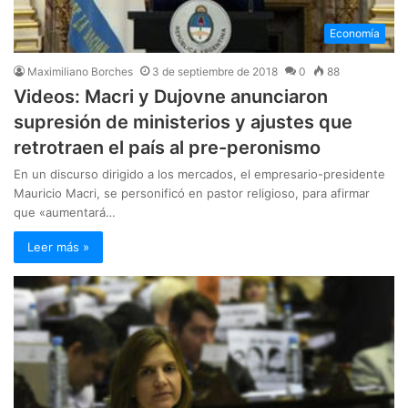
Economía
Maximiliano Borches
3 de septiembre de 2018
0
88
Videos: Macri y Dujovne anunciaron
supresión de ministerios y ajustes que
retrotraen el país al pre-peronismo
En un discurso dirigido a los mercados, el empresario-presidente
Mauricio Macri, se personificó en pastor religioso, para afirmar
que «aumentará…
Leer más »