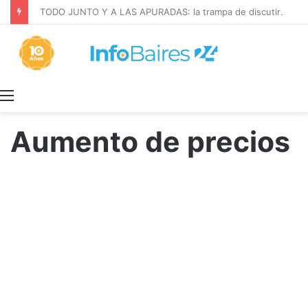
La INFLACIÓN de CABA se DISPARÓ al 2,9% en JULIO: 19,4% en 2026
Menú
Aumento de precios