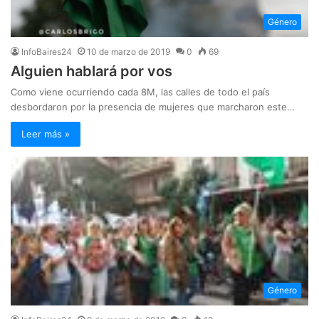
Género
InfoBaires24
10 de marzo de 2019
0
69
Alguien hablará por vos
Como viene ocurriendo cada 8M, las calles de todo el país
desbordaron por la presencia de mujeres que marcharon este…
Leer más »
Género