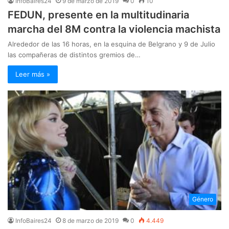
InfoBaires24
9 de marzo de 2019
0
10
FEDUN, presente en la multitudinaria
marcha del 8M contra la violencia machista
Alrededor de las 16 horas, en la esquina de Belgrano y 9 de Julio
las compañeras de distintos gremios de…
Leer más »
Género
InfoBaires24
8 de marzo de 2019
0
4.449