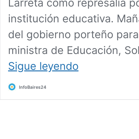
Larreta como represalia po
institución educativa. Ma
del gobierno porteño para
ministra de Educación, S
La
Sigue leyendo
venganza
de
Larreta:
InfoBaires24
la
comunidad
del
«Alva»
se
moviliza
contra
la