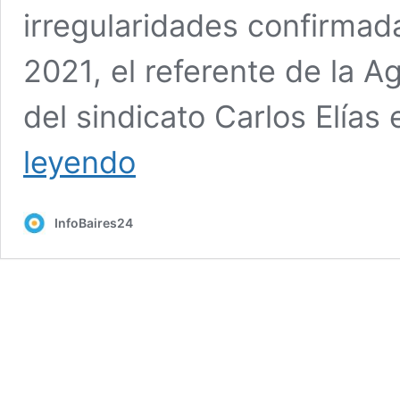
irregularidades confirmad
2021, el referente de la 
del sindicato Carlos Elías
Elías:
leyendo
“Los
sindicatos
no
InfoBaires24
se
heredan,
se
ganan
con
la
lucha
junto
a
los