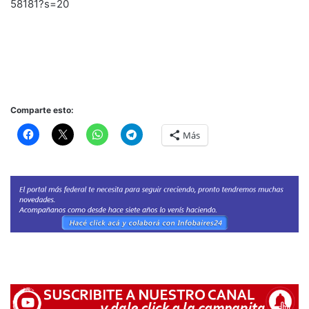
58181?s=20
Comparte esto:
Más