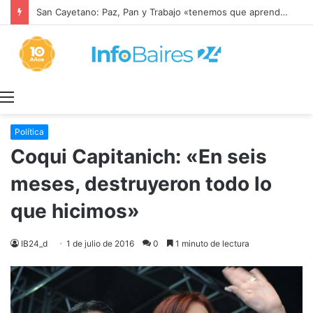
San Cayetano: Paz, Pan y Trabajo «tenemos que aprender a dialogar y a tratarnos bien» Mons. García Cuerva
Menú
Política
Coqui Capitanich: «En seis
meses, destruyeron todo lo
que hicimos»
IB24_d
1 de julio de 2016
0
1 minuto de lectura