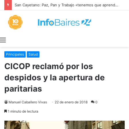
San Cayetano: Paz, Pan y Trabajo «tenemos que aprender a dialogar y a tratarnos bien» Mons. García Cuerva
Menú
Principales
Salud
CICOP reclamó por los
despidos y la apertura de
paritarias
Manuel Caballero Vivas
22 de enero de 2018
0
1 minuto de lectura